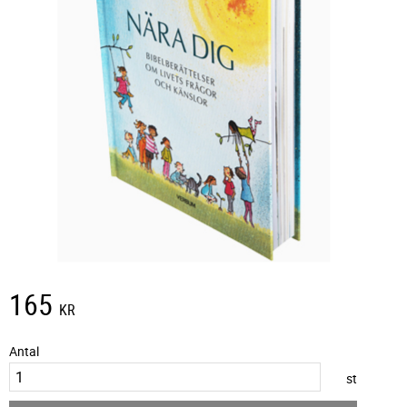
165
KR
Antal
st