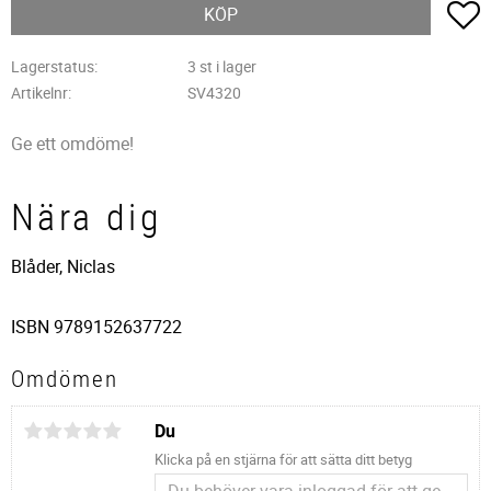
L
KÖP
Lagerstatus
3 st i lager
Artikelnr
SV4320
Ge ett omdöme!
Nära dig
Blåder, Niclas
ISBN 9789152637722
Omdömen
Du
Klicka på en stjärna för att sätta ditt betyg