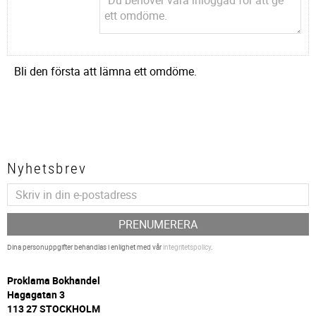
Bli den första att lämna ett omdöme.
Nyhetsbrev
PRENUMERERA
Dina personuppgifter behandlas i enlighet med vår
integritetspolicy
.
P
roklama Bokhandel
Hagagatan 3
113 27 STOCKHOLM