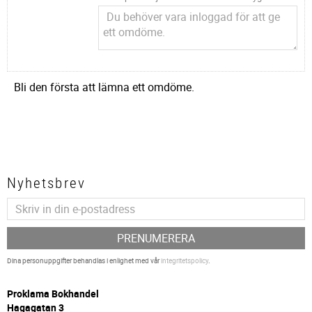
Bli den första att lämna ett omdöme.
Nyhetsbrev
PRENUMERERA
Dina personuppgifter behandlas i enlighet med vår
integritetspolicy
.
P
roklama Bokhandel
Hagagatan 3