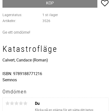
L
KÖP
Lagerstatus
1 st i lager
Artikelnr
3526
Ge ett omdöme!
Katastrofläge
Calvert, Candace (Roman)
ISBN: 9789188771216
Semnos
Omdömen
Du
Klicka på en stjärna för att sätta ditt betyg