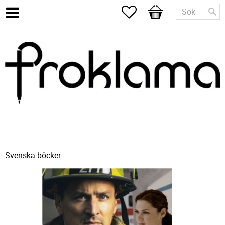
Favoriter
Kundvagn
Svenska böcker