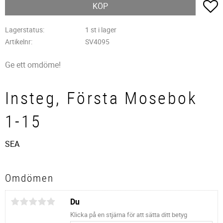
L
KÖP
Lagerstatus
1 st i lager
Artikelnr
SV4095
Ge ett omdöme!
Insteg, Första Mosebok
1-15
SEA
Omdömen
Du
Klicka på en stjärna för att sätta ditt betyg