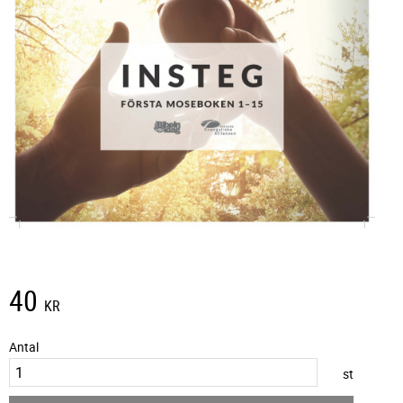
40
KR
Antal
st