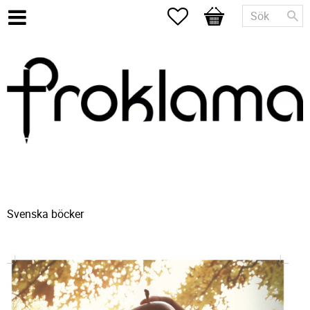
Favoriter
Kundvagn
Svenska böcker