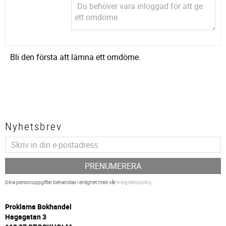
Bli den första att lämna ett omdöme.
Nyhetsbrev
PRENUMERERA
Dina personuppgifter behandlas i enlighet med vår
integritetspolicy
.
P
roklama Bokhandel
Hagagatan 3