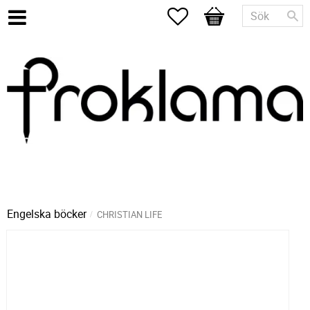
Favoriter
Kundvagn
Engelska böcker
CHRISTIAN LIFE