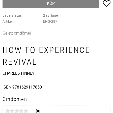
L
KÖP
Lagerstatus
2 st i lager
Artikelnr
ENG-287
Ge ett omdöme!
HOW TO EXPERIENCE
REVIVAL
CHARLES FINNEY
ISBN 9781629117850
Omdömen
Du