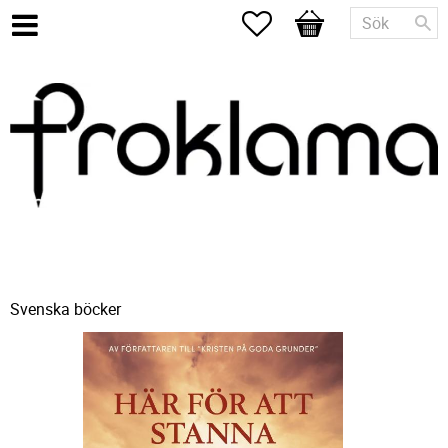
Favoriter
Kundvagn
Svenska böcker