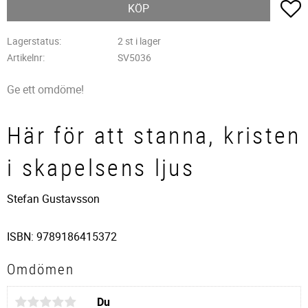
L
KÖP
Lagerstatus
2 st i lager
Artikelnr
SV5036
Ge ett omdöme!
Här för att stanna, kristen
i skapelsens ljus
Stefan Gustavsson
ISBN: 9789186415372
Omdömen
Du