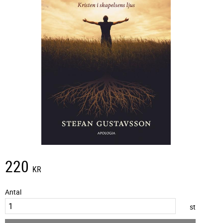
220
KR
Antal
st