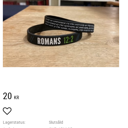
20
KR
Lägg till i favoriter
Lagerstatus
Slutsåld