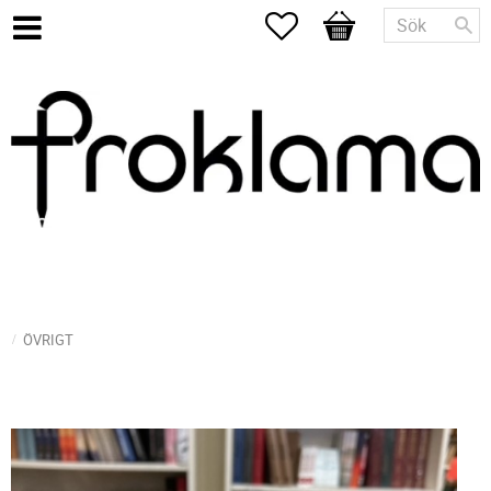
Favoriter
Kundvagn
ÖVRIGT