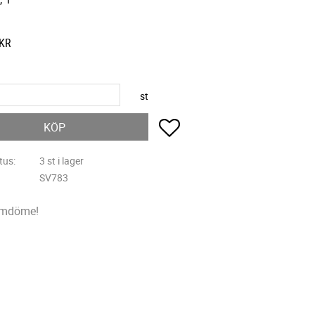
KR
st
Lägg till i favoriter
KÖP
tus
3 st i lager
SV783
omdöme!