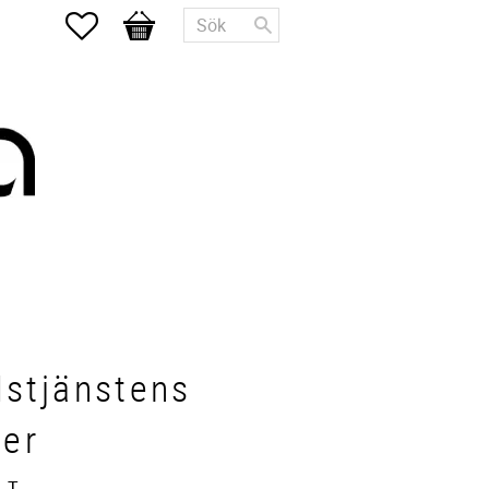
Favoriter
Kundvagn
stjänstens
ter
, T