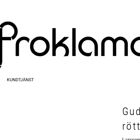
KUNDTJÄNST
Gud
röt
Larsson