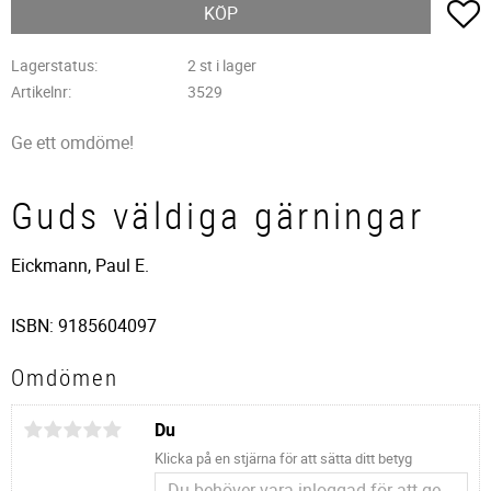
L
KÖP
Lagerstatus
2 st i lager
Artikelnr
3529
Ge ett omdöme!
Guds väldiga gärningar
Eickmann, Paul E.
ISBN: 9185604097
Omdömen
Du
Klicka på en stjärna för att sätta ditt betyg