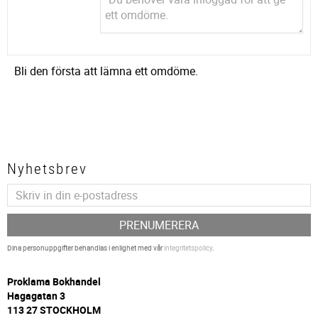
Bli den första att lämna ett omdöme.
Nyhetsbrev
PRENUMERERA
Dina personuppgifter behandlas i enlighet med vår
integritetspolicy
.
P
roklama Bokhandel
Hagagatan 3
113 27 STOCKHOLM