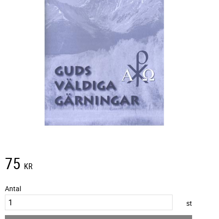
75
KR
Antal
st