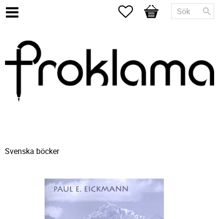
Favoriter
Kundvagn
Svenska böcker