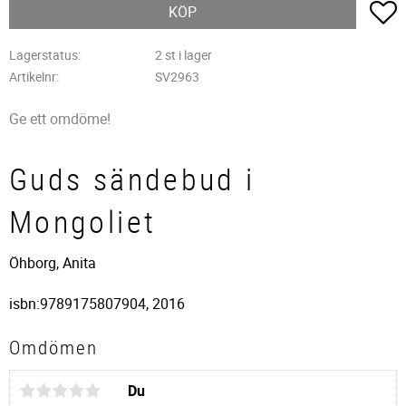
L
KÖP
Lagerstatus
2 st i lager
Artikelnr
SV2963
Ge ett omdöme!
Guds sändebud i
Mongoliet
Öhborg, Anita
isbn:9789175807904, 2016
Omdömen
Du