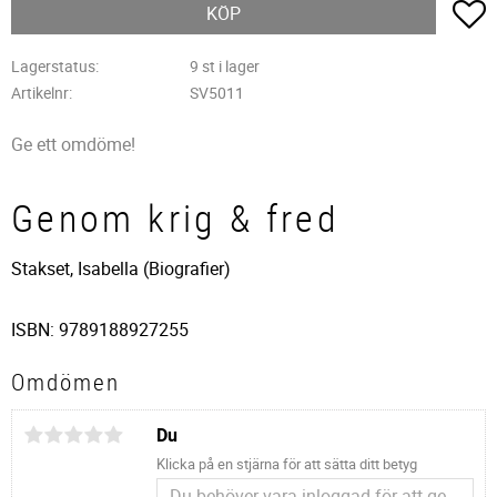
L
KÖP
Lagerstatus
9 st i lager
Artikelnr
SV5011
Ge ett omdöme!
Genom krig & fred
Stakset, Isabella (Biografier)
ISBN: 9789188927255
Omdömen
Du
Klicka på en stjärna för att sätta ditt betyg