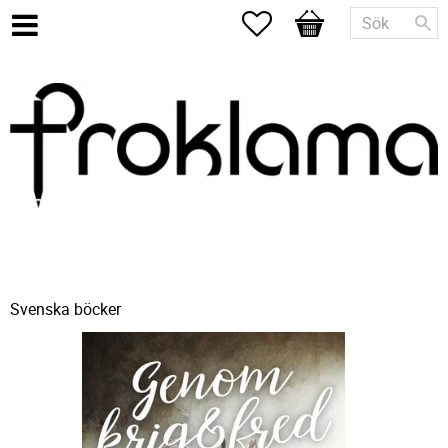
Favoriter
Kundvagn
Svenska böcker