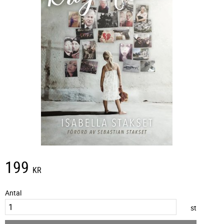
199
KR
Antal
st