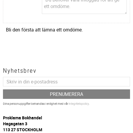
Bli den första att lämna ett omdöme.
Nyhetsbrev
PRENUMERERA
Dina personuppgifter behandlas i enlighet med vår
integritetspolicy
.
P
roklama Bokhandel
Hagagatan 3
113 27 STOCKHOLM