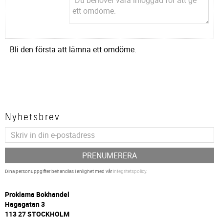
Bli den första att lämna ett omdöme.
Nyhetsbrev
PRENUMERERA
Dina personuppgifter behandlas i enlighet med vår
integritetspolicy
.
P
roklama Bokhandel
Hagagatan 3
113 27 STOCKHOLM