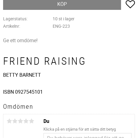
L
KÖP
Lagerstatus
10 st i lager
Artikelnr
ENG-223
Ge ett omdöme!
FRIEND RAISING
BETTY BARNETT
ISBN 0927545101
Omdömen
Du
Klicka på en stjärna för att sätta ditt betyg