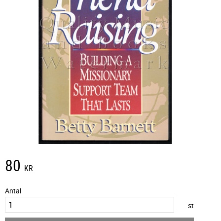
80
KR
Antal
st