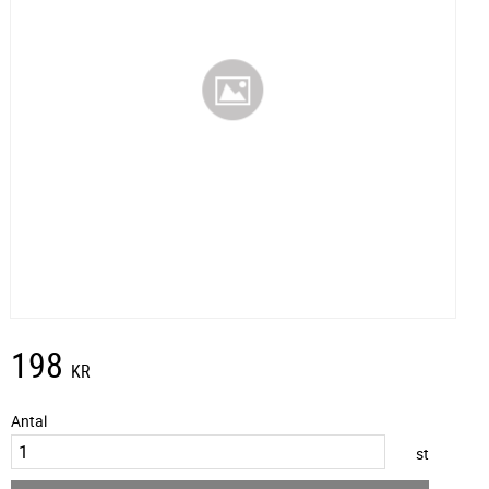
198
KR
Antal
st