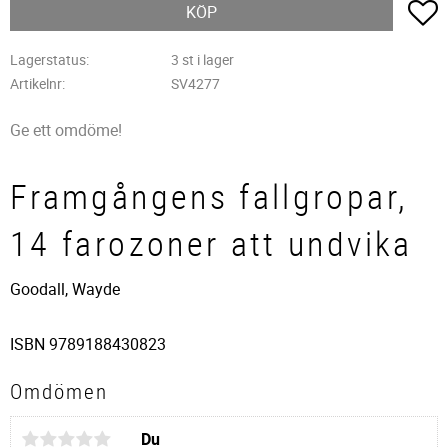
L
KÖP
Lagerstatus
3 st i lager
Artikelnr
SV4277
Ge ett omdöme!
Framgångens fallgropar,
14 farozoner att undvika
Goodall, Wayde
ISBN 9789188430823
Omdömen
Du