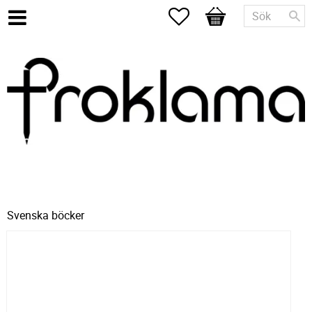
Favoriter
Kundvagn
Svenska böcker