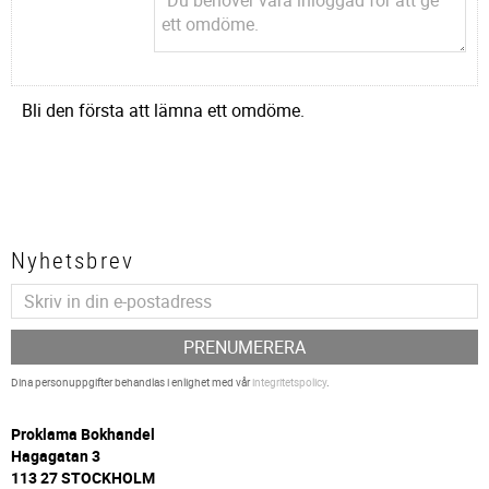
Bli den första att lämna ett omdöme.
Nyhetsbrev
PRENUMERERA
Dina personuppgifter behandlas i enlighet med vår
integritetspolicy
.
P
roklama Bokhandel
Hagagatan 3
113 27 STOCKHOLM