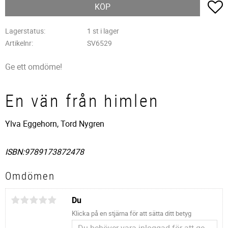
L
KÖP
Lagerstatus
1 st i lager
Artikelnr
SV6529
Ge ett omdöme!
En vän från himlen
Ylva Eggehorn, Tord Nygren
ISBN:9789173872478
Omdömen
Du
Klicka på en stjärna för att sätta ditt betyg