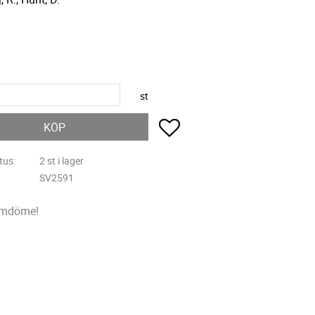
R
st
Lägg till i favoriter
KÖP
tus
2 st i lager
SV2591
omdöme!