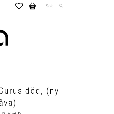
Favoriter
Kundvagn
Gurus död, (ny
åva)
 R., Hunt, D.