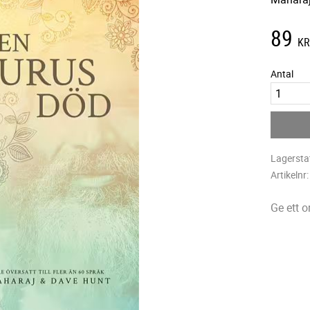
89
K
Antal
Lagersta
Artikelnr
Ge ett 