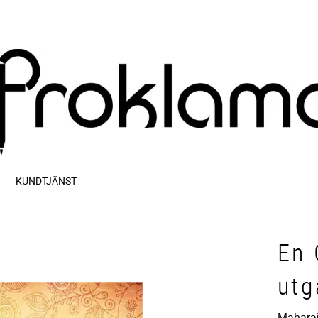
KUNDTJÄNST
En 
utg
Maharaj,