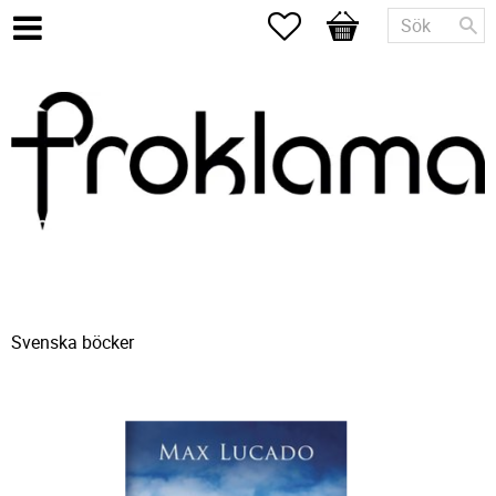
Favoriter
Kundvagn
Svenska böcker