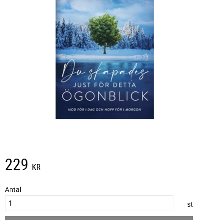
229
KR
Antal
st