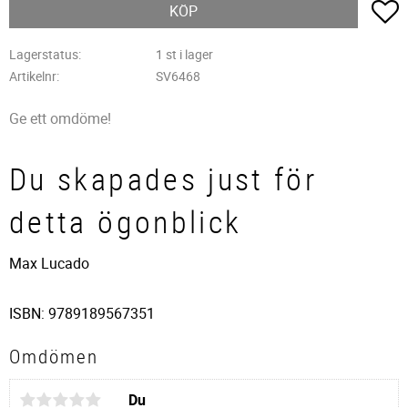
L
KÖP
Lagerstatus
1 st i lager
Artikelnr
SV6468
Ge ett omdöme!
Du skapades just för
detta ögonblick
Max Lucado
ISBN: 9789189567351
Omdömen
Du