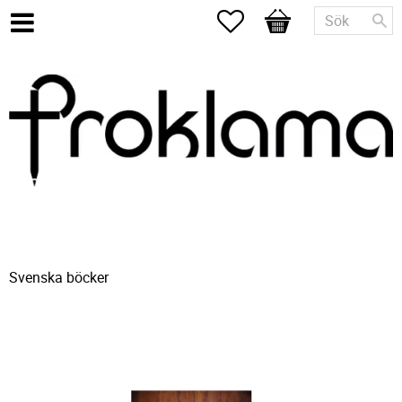
Favoriter
Kundvagn
Svenska böcker