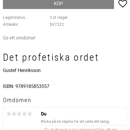
L
KÖP
Lagerstatus
3 st i lager
Artikelnr
SV7322
Ge ett omdöme!
Det profetiska ordet
Gustef Henriksson
ISBN: 9789185853557
Omdömen
Du
Klicka på en stjärna för att sätta ditt betyg