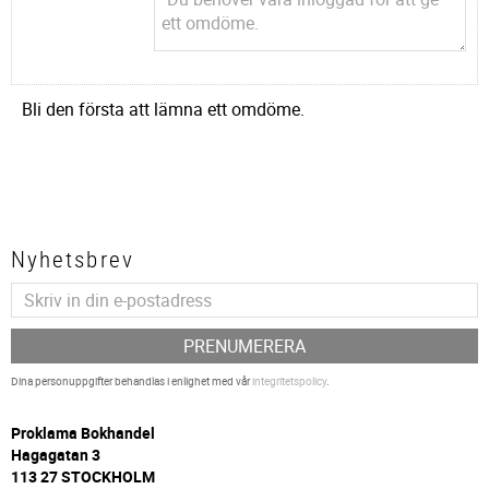
Bli den första att lämna ett omdöme.
Nyhetsbrev
PRENUMERERA
Dina personuppgifter behandlas i enlighet med vår
integritetspolicy
.
P
roklama Bokhandel
Hagagatan 3
113 27 STOCKHOLM