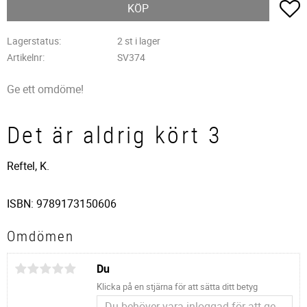
L
KÖP
Lagerstatus
2 st i lager
Artikelnr
SV374
Ge ett omdöme!
Det är aldrig kört 3
Reftel, K.
ISBN: 9789173150606
Omdömen
Du
Klicka på en stjärna för att sätta ditt betyg