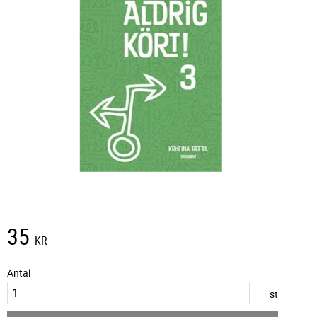
35
KR
Antal
st