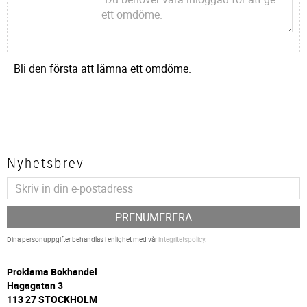
Bli den första att lämna ett omdöme.
Nyhetsbrev
PRENUMERERA
Dina personuppgifter behandlas i enlighet med vår
integritetspolicy
.
P
roklama Bokhandel
Hagagatan 3
113 27 STOCKHOLM