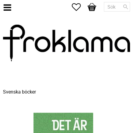
Favoriter
Kundvagn
Svenska böcker