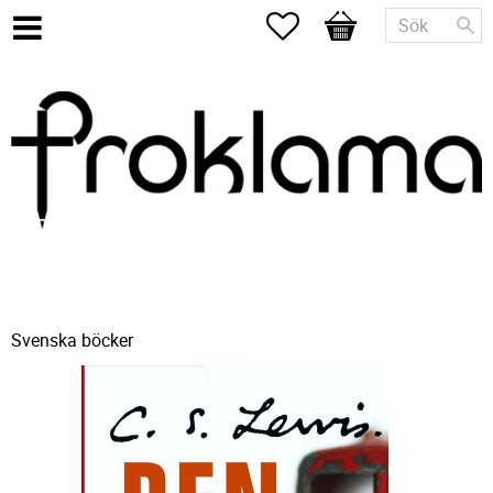
Favoriter
Kundvagn
Svenska böcker