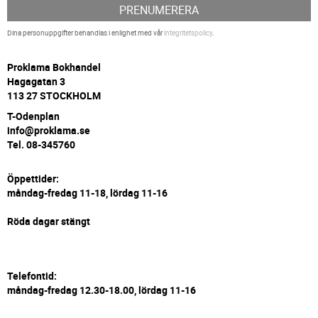
PRENUMERERA
Dina personuppgifter behandlas i enlighet med vår
integritetspolicy
.
P
roklama Bokhandel
Hagagatan 3
113 27 STOCKHOLM
T-Odenplan
info@proklama.se
Tel. 08-345760
Öppettider:
måndag-fredag 11-18, lördag 11-16
Röda dagar stängt
Telefontid:
måndag-fredag 12.30-18.00, lördag 11-16