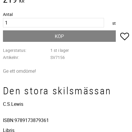
KR
Antal
st
L
KÖP
Lagerstatus
1 st i lager
Artikelnr
SV7156
Ge ett omdöme!
Den stora skilsmässan
C.S.Lewis
ISBN:9789173879361
Libris