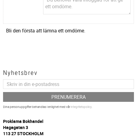
Bli den första att lämna ett omdöme.
Nyhetsbrev
PRENUMERERA
Dina personuppgifter behandlas i enlighet med vår
integritetspolicy
.
P
roklama Bokhandel
Hagagatan 3
113 27 STOCKHOLM