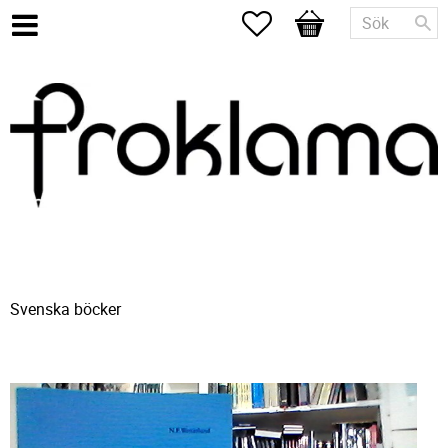
Favoriter
Kundvagn
Svenska böcker