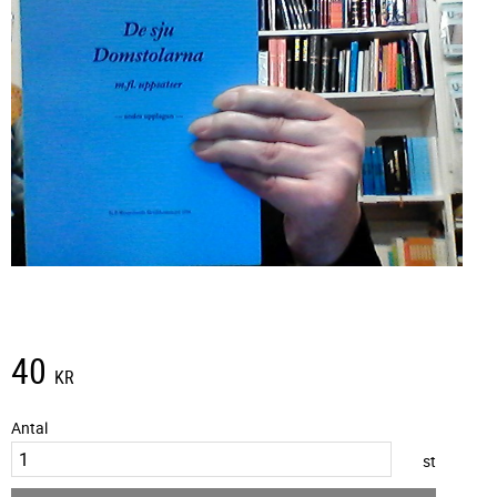
40
KR
Antal
st