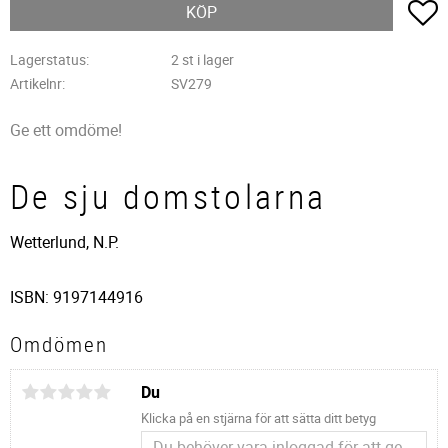
L
KÖP
Lagerstatus
2 st i lager
Artikelnr
SV279
Ge ett omdöme!
De sju domstolarna
Wetterlund, N.P.
ISBN: 9197144916
Omdömen
Du
Klicka på en stjärna för att sätta ditt betyg