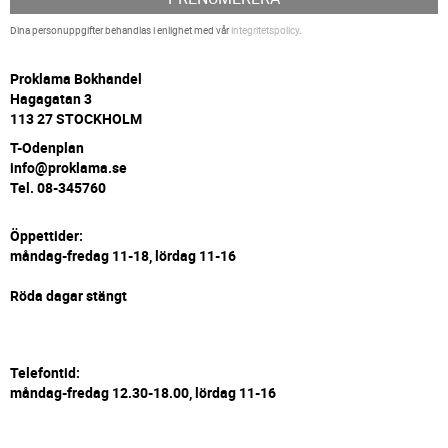
Dina personuppgifter behandlas i enlighet med vår
integritetspolicy
.
P
roklama Bokhandel
Hagagatan 3
113 27 STOCKHOLM
T-Odenplan
info@proklama.se
Tel. 08-345760
Öppettider:
måndag-fredag 11-18, lördag 11-16
Röda dagar stängt
Telefontid:
måndag-fredag 12.30-18.00, lördag 11-16