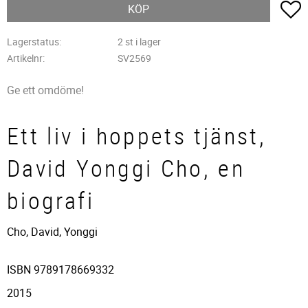
L
KÖP
Lagerstatus
2 st i lager
Artikelnr
SV2569
Ge ett omdöme!
Ett liv i hoppets tjänst,
David Yonggi Cho, en
biografi
Cho, David, Yonggi
ISBN 9789178669332
2015