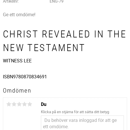
Artikelnr
ENG-79
Ge ett omdöme!
CHRIST REVEALED IN THE
NEW TESTAMENT
WITNESS LEE
ISBN
9780870834691
Omdömen
Du
Klicka på en stjärna för att sätta ditt betyg