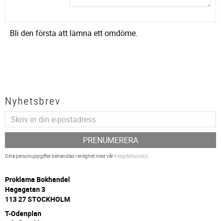
Bli den första att lämna ett omdöme.
Nyhetsbrev
PRENUMERERA
Dina personuppgifter behandlas i enlighet med vår
integritetspolicy
.
P
roklama Bokhandel
Hagagatan 3
113 27 STOCKHOLM
T-Odenplan