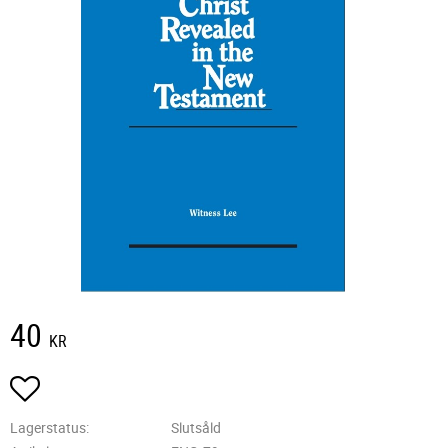
40
KR
Lägg till i favoriter
Lagerstatus
Slutsåld