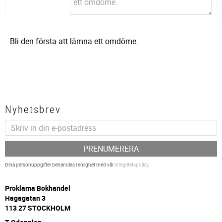
Bli den första att lämna ett omdöme.
Nyhetsbrev
PRENUMERERA
Dina personuppgifter behandlas i enlighet med vår
integritetspolicy
.
P
roklama Bokhandel
Hagagatan 3
113 27 STOCKHOLM