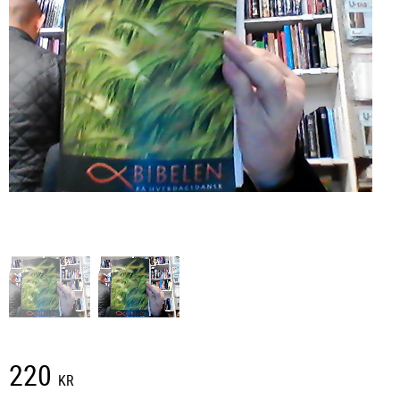
220
KR