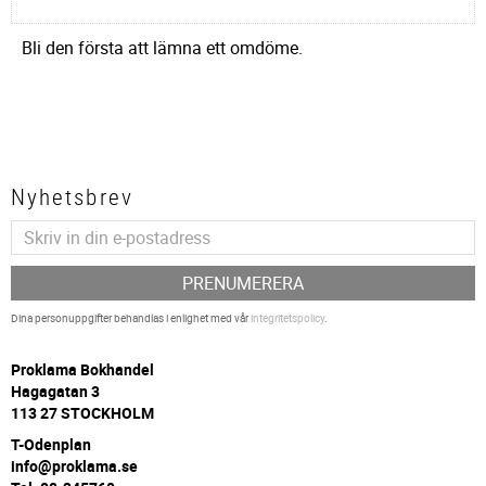
Bli den första att lämna ett omdöme.
Nyhetsbrev
PRENUMERERA
Dina personuppgifter behandlas i enlighet med vår
integritetspolicy
.
P
roklama Bokhandel
Hagagatan 3
113 27 STOCKHOLM
T-Odenplan
info@proklama.se