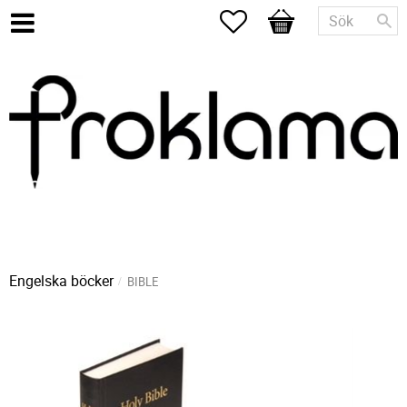
Favoriter
Kundvagn
Engelska böcker
BIBLE