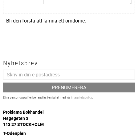
Bli den första att lämna ett omdöme.
Nyhetsbrev
PRENUMERERA
Dina personuppgifter behandlas i enlighet med vår
integritetspolicy
.
P
roklama Bokhandel
Hagagatan 3
113 27 STOCKHOLM
T-Odenplan