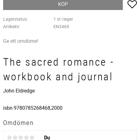
L
KÖP
Lagerstatus
1 st i lager
Artikelnr
EN3469
Ge ett omdöme!
The sacred romance -
workbook and journal
John Eldredge
isbn:9780785268468,2000
Omdömen
Du