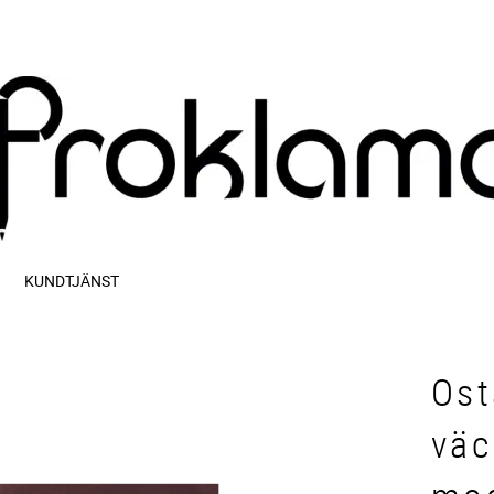
KUNDTJÄNST
Os
väc