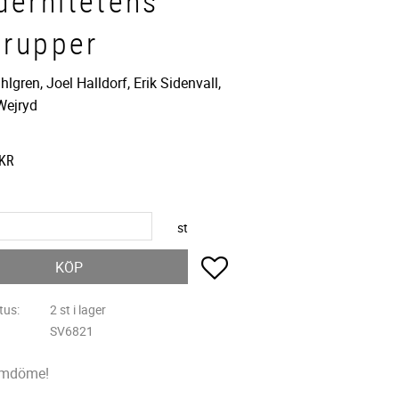
ernitetens
trupper
lgren, Joel Halldorf, Erik Sidenvall,
Wejryd
KR
st
Lägg till i favoriter
KÖP
tus
2 st i lager
SV6821
omdöme!