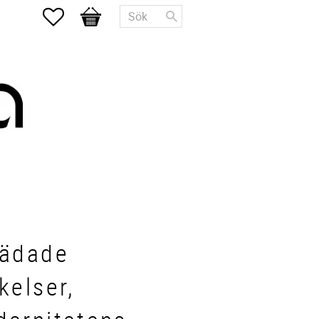
Favoriter
Kundvagn
tädade
kelser,