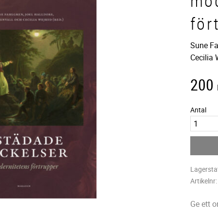
mod
för
Sune Fah
Cecilia 
200
Antal
Lagersta
Artikelnr
Ge ett 