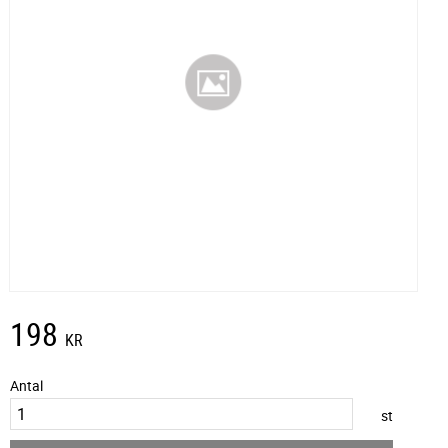
198
KR
Antal
st