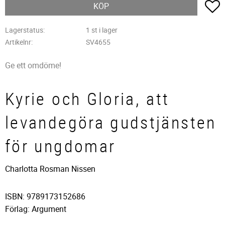
L
KÖP
Lagerstatus
1 st i lager
Artikelnr
SV4655
Ge ett omdöme!
Kyrie och Gloria, att
levandegöra gudstjänsten
för ungdomar
Charlotta Rosman Nissen
ISBN: 9789173152686
Förlag: Argument