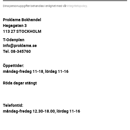
Dina personuppgifter behandlas i enlighet med vår
integritetspolicy
.
P
roklama Bokhandel
Hagagatan 3
113 27 STOCKHOLM
T-Odenplan
info@proklama.se
Tel. 08-345760
Öppettider:
måndag-fredag 11-18, lördag 11-16
Röda dagar stängt
Telefontid:
måndag-fredag 12.30-18.00, lördag 11-16