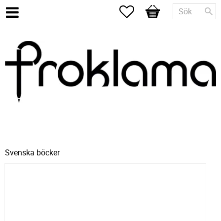
Favoriter
Kundvagn
Svenska böcker