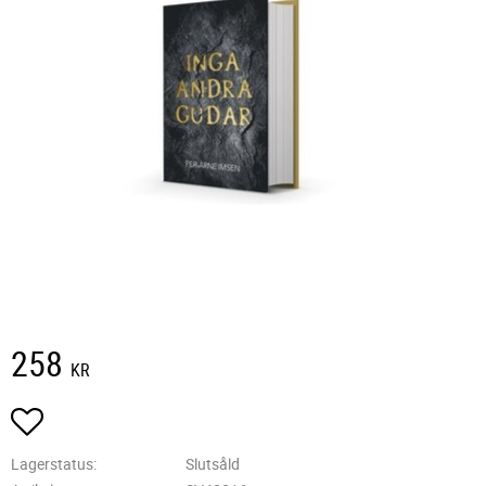
258
KR
Lägg till i favoriter
Lagerstatus
Slutsåld