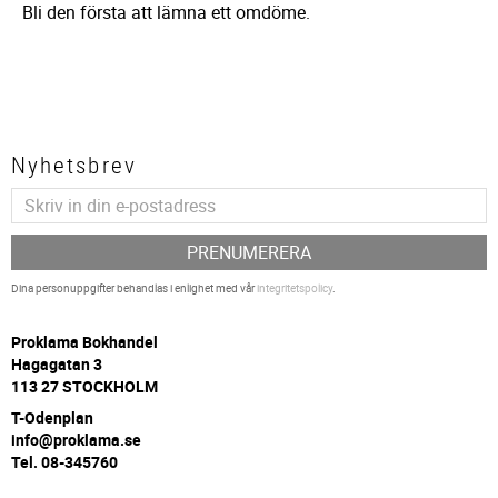
Bli den första att lämna ett omdöme.
Nyhetsbrev
PRENUMERERA
Dina personuppgifter behandlas i enlighet med vår
integritetspolicy
.
P
roklama Bokhandel
Hagagatan 3
113 27 STOCKHOLM
T-Odenplan
info@proklama.se
Tel. 08-345760