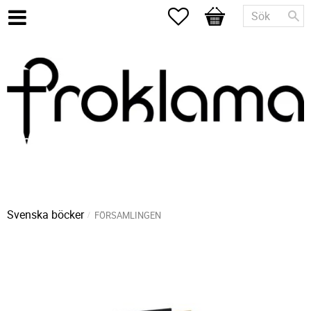
Favoriter
Kundvagn
Svenska böcker
FÖRSAMLINGEN