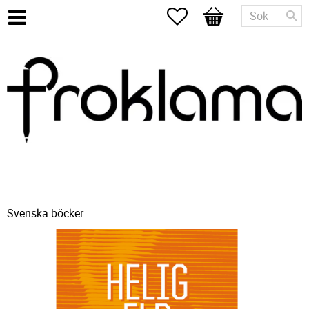
Favoriter
Kundvagn
Svenska böcker