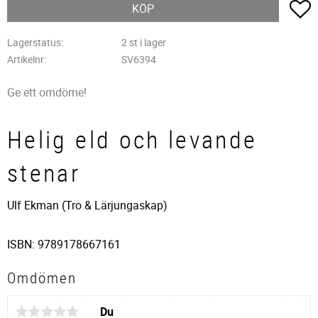
L
KÖP
Lagerstatus
2 st i lager
Artikelnr
SV6394
Ge ett omdöme!
Helig eld och levande
stenar
Ulf Ekman (Tro & Lärjungaskap)
ISBN: 9789178667161
Omdömen
Du