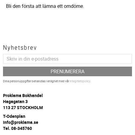
Bli den första att lämna ett omdöme.
Nyhetsbrev
PRENUMERERA
Dina personuppgifter behandlas i enlighet med vår
integritetspolicy
.
P
roklama Bokhandel
Hagagatan 3
113 27 STOCKHOLM
T-Odenplan
info@proklama.se
Tel. 08-345760