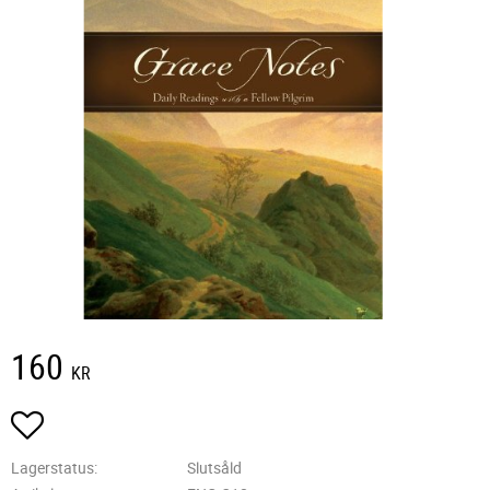
160
KR
Lägg till i favoriter
Lagerstatus
Slutsåld