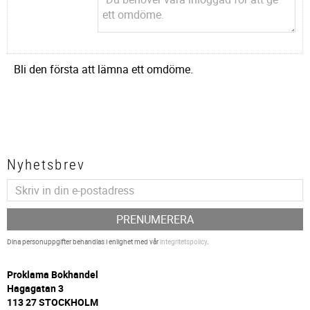
Bli den första att lämna ett omdöme.
Nyhetsbrev
PRENUMERERA
Dina personuppgifter behandlas i enlighet med vår
integritetspolicy
.
P
roklama Bokhandel
Hagagatan 3
113 27 STOCKHOLM