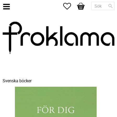
Favoriter
Kundvagn
Svenska böcker