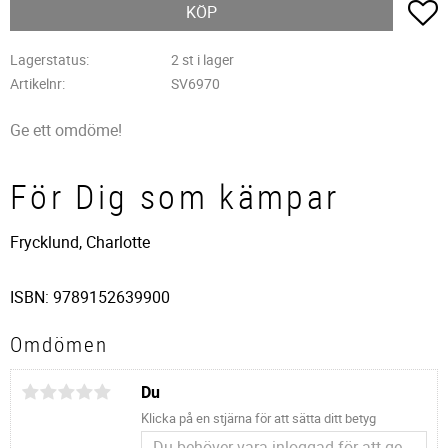
L
KÖP
Lagerstatus
2 st i lager
Artikelnr
SV6970
Ge ett omdöme!
För Dig som kämpar
Frycklund, Charlotte
ISBN: 9789152639900
Omdömen
Du
Klicka på en stjärna för att sätta ditt betyg