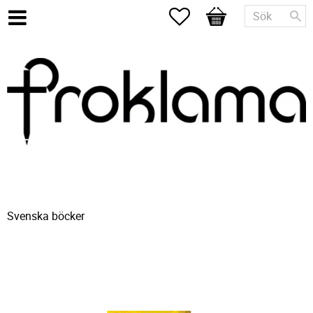
Favoriter
Kundvagn
Svenska böcker