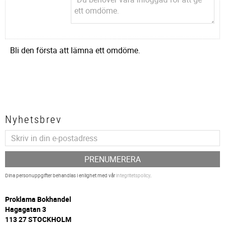
Bli den första att lämna ett omdöme.
Nyhetsbrev
PRENUMERERA
Dina personuppgifter behandlas i enlighet med vår
integritetspolicy
.
P
roklama Bokhandel
Hagagatan 3
113 27 STOCKHOLM