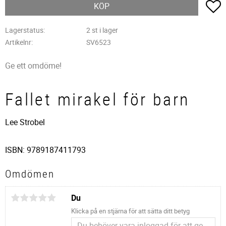
L
KÖP
Lagerstatus
2 st i lager
Artikelnr
SV6523
Ge ett omdöme!
Fallet mirakel för barn
Lee Strobel
ISBN: 9789187411793
Omdömen
Du
Klicka på en stjärna för att sätta ditt betyg