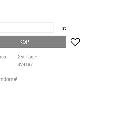
R
st
Lägg till i favoriter
KÖP
tus
2 st i lager
SV4187
omdöme!