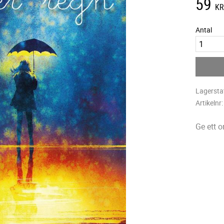
59
K
Antal
Lagersta
Artikelnr
Ge ett 