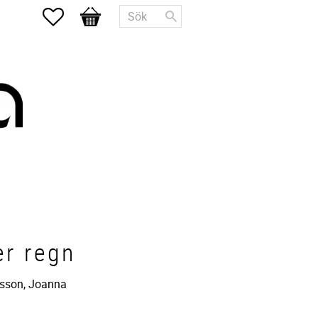
Favoriter
Kundvagn
er regn
sson, Joanna