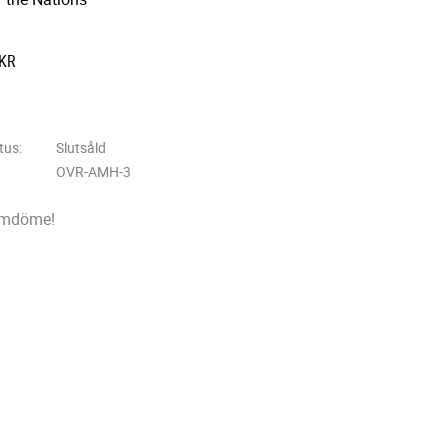
KR
 till i favoriter
tus
Slutsåld
OVR-AMH-3
omdöme!