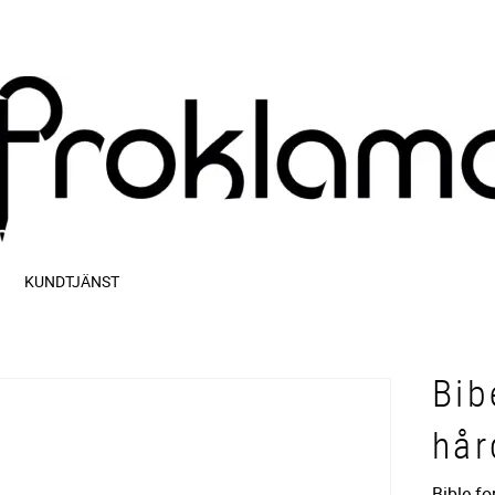
KUNDTJÄNST
Bib
hår
Bible fo