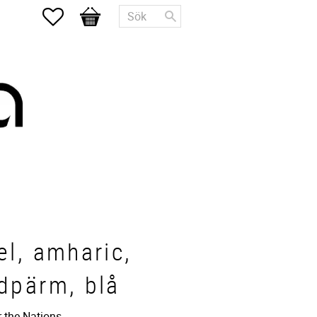
Favoriter
Kundvagn
el, amharic,
dpärm, blå
r the Nations