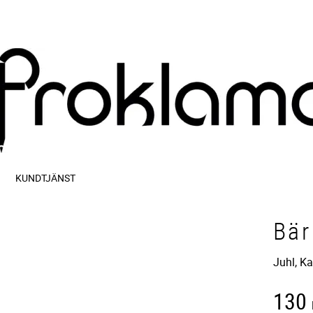
KUNDTJÄNST
Bär
Juhl, K
130