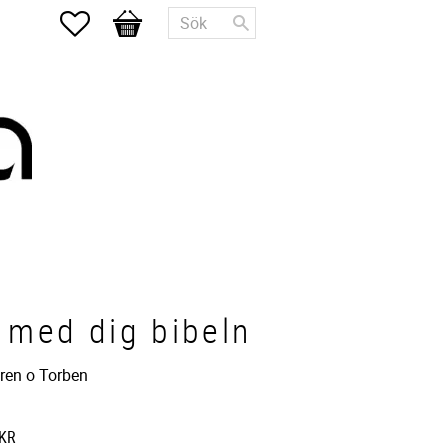
Favoriter
Kundvagn
 med dig bibeln
aren o Torben
KR