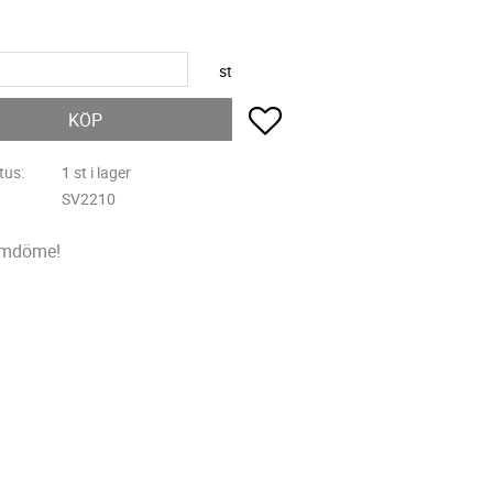
st
Lägg till i favoriter
KÖP
tus
1 st i lager
SV2210
omdöme!